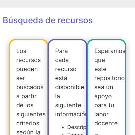
Búsqueda de recursos
Los
Para
Esperamos
recursos
cada
que
pueden
recurso
este
ser
está
repositorio
buscados
disponible
sea un
a partir
la
apoyo
de los
siguiente
para tu
siguientes
información:
labor
criterios
docente.
Descripción
según la
Temas