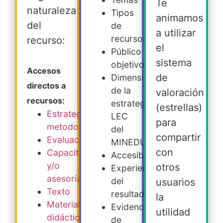
Te
naturaleza
Tipos
animamos
del
de
a utilizar
recursos
recurso:
el
Público
sistema
objetivo
Accesos
de
Dimensiones
directos a
de la
valoración
recursos:
estrategia
(estrellas)
Estrategia
LEC
para
metodológica
del
compartir
Evaluación
MINEDUC
con
Capacitación
Accesibilidad
y/o
otros
Experiencia
asesoría
del
usuarios
Texto
resultado
la
Material
Evidencia
utilidad
didáctico
de