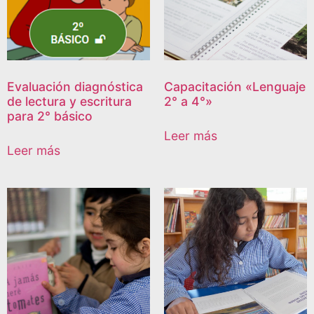
Evaluación diagnóstica
Capacitación «Lenguaje
de lectura y escritura
2° a 4°»
para 2° básico
Leer más
Leer más