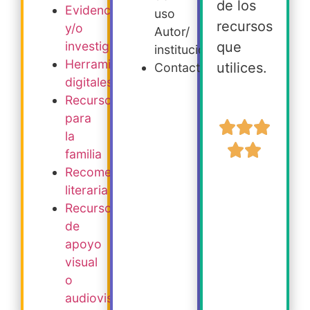
de los
Evidencia
uso
recursos
y/o
Autor/
que
investigación
institución
Herramientas
utilices.
Contacto
digitales
Recursos
para
la
familia
Recomendación
literaria
Recursos
de
apoyo
visual
o
audiovisual