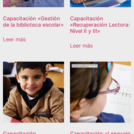
Capacitación «Gestión
Capacitación
de la biblioteca escolar»
«Recuperación Lectora:
Nivel II y III»
Leer más
Leer más
Capacitación
Capacitación «Lenguaje