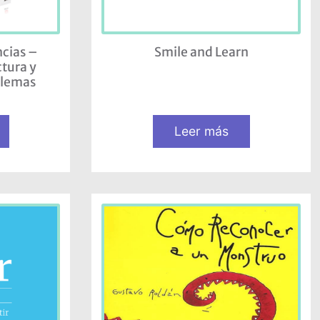
cias –
Smile and Learn
tura y
blemas
Leer más