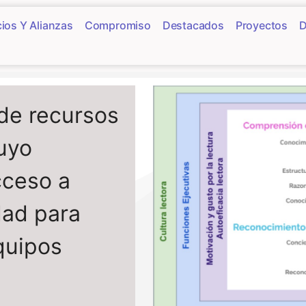
ios Y Alianzas
Compromiso
Destacados
Proyectos
D
 de recursos
cuyo
cceso a
dad para
quipos