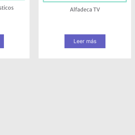
sticos
Alfadeca TV
Leer más