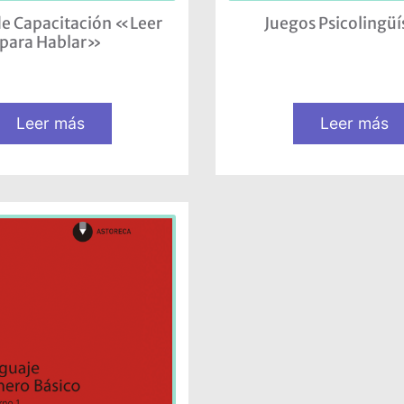
de Capacitación «Leer
Juegos Psicolingüí
para Hablar»
Leer más
Leer más