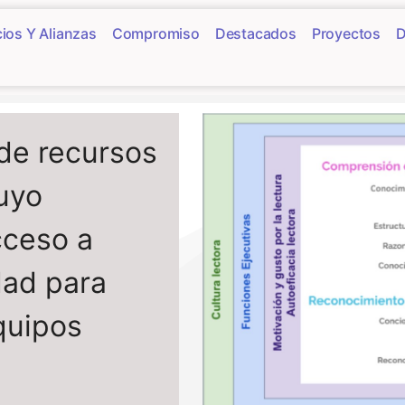
ios Y Alianzas
Compromiso
Destacados
Proyectos
D
 de recursos
cuyo
cceso a
dad para
quipos